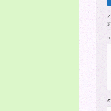
メ
須
コ