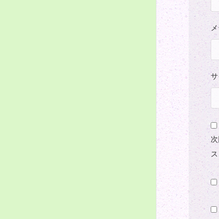
メ
サ
次
ス