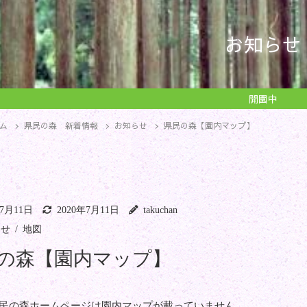
お知らせ
開園中
ム
県民の森 新着情報
お知らせ
県民の森【園内マップ】
年7月11日
2020年7月11日
takuchan
らせ
地図
の森【園内マップ】
民の森ホームページは園内マップが載っていません。