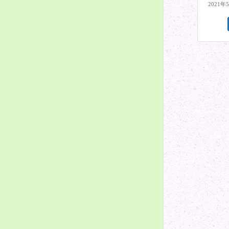
2021年
投
稿
の
ペ
ー
ジ
送