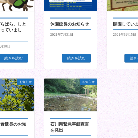
ぱらぱら、しと
休園延長のお知らせ
開園してい
降っていまし
2021年7月31日
2021年6月15日
8月28日
続きを読む
続きを読む
続き
お知らせ
お知らせ
措置延長のお知
石川県緊急事態宣言
を発出