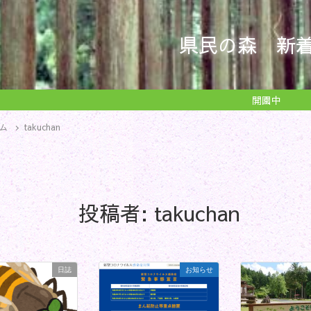
県民の森 新
開園中
ム
takuchan
投稿者:
takuchan
日誌
お知らせ