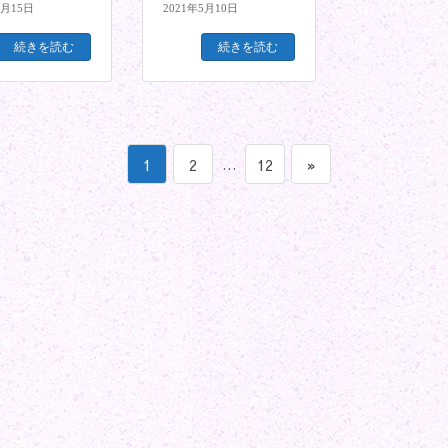
5月15日
2021年5月10日
続きを読む
続きを読む
ペ
ペ
…
ペ
1
2
12
»
ー
ー
ー
ジ
ジ
ジ